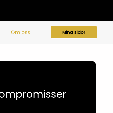
Om oss
Mina sidor
 kompromisser