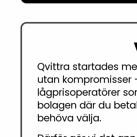
Qvittra startades med
utan kompromisser –
lågprisoperatörer so
bolagen där du betalar
behöva välja.