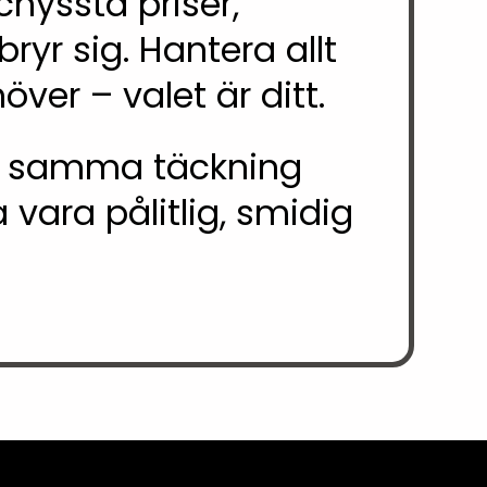
chyssta priser,
ryr sig. Hantera allt
över – valet är ditt.
får samma täckning
 vara pålitlig, smidig