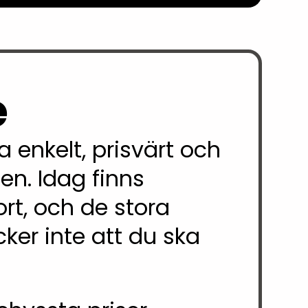
e
 enkelt, prisvärt och
n. Idag finns
rt, och de stora
cker inte att du ska