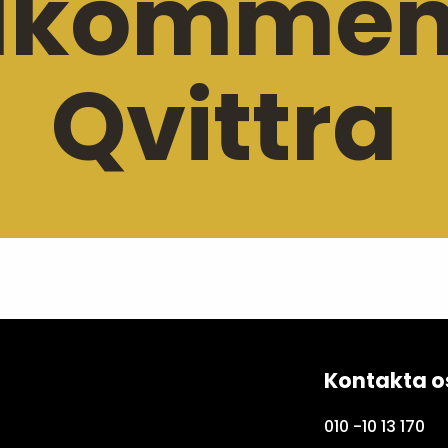
lkommen t
Qvittra
Kontakta o
010 -10 13 170