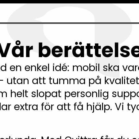
Vår berättels
 en enkel idé: mobil ska vara
 utan att tumma på kvalitete
m helt slopat personlig suppo
 extra för att få hjälp. Vi ty