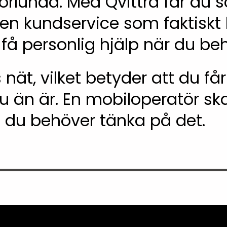
orlunda. Med Qvittra får du s
n kundservice som faktiskt b
 få personlig hjälp när du beh
 nät, vilket betyder att du 
du än är. En mobiloperatör ska
 du behöver tänka på det.